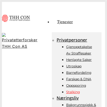
Skip
to
main
Tjenester
content
Privatpersoner
Gjenopptakelse
Av Straffesaker
Henlagte Saker
Utroskap
Barnefordeling
Farskap & DNA
Oppsporing
Stalking
Næringsliv
Bakgrunnssjekk &