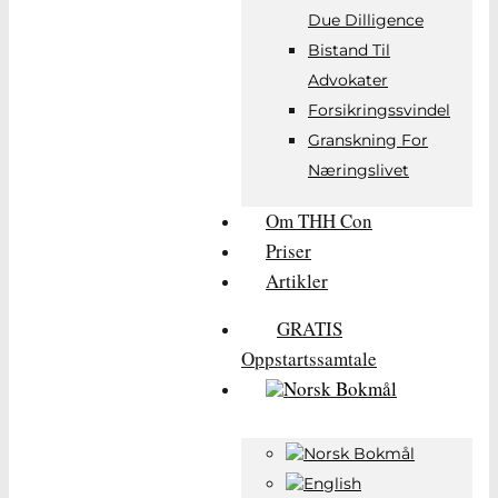
Due Dilligence
Bistand Til
M
Advokater
Forsikringssvindel
Granskning For
Næringslivet
Om THH Con
Priser
Artikler
GRATIS
Oppstartssamtale