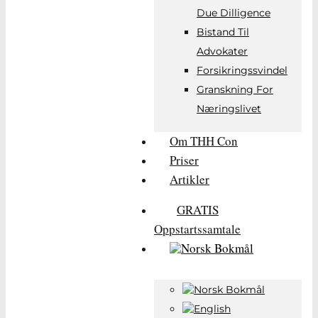
Due Dilligence
Bistand Til
M
Advokater
Forsikringssvindel
Granskning For
Næringslivet
Om THH Con
Priser
Artikler
GRATIS
Oppstartssamtale