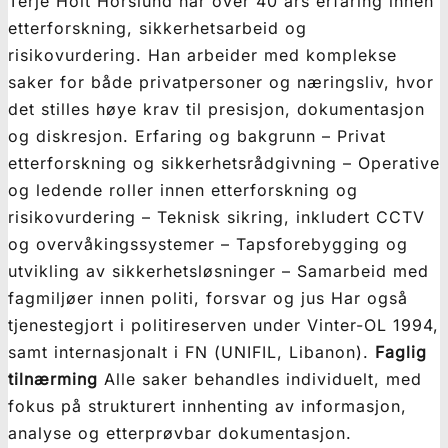
Terje Holt Horslund har over 40 års erfaring innen
etterforskning, sikkerhetsarbeid og
risikovurdering. Han arbeider med komplekse
saker for både privatpersoner og næringsliv, hvor
det stilles høye krav til presisjon, dokumentasjon
og diskresjon. Erfaring og bakgrunn – Privat
etterforskning og sikkerhetsrådgivning – Operative
og ledende roller innen etterforskning og
risikovurdering – Teknisk sikring, inkludert CCTV
og overvåkingssystemer – Tapsforebygging og
utvikling av sikkerhetsløsninger – Samarbeid med
fagmiljøer innen politi, forsvar og jus Har også
tjenestegjort i politireserven under Vinter-OL 1994,
samt internasjonalt i FN (UNIFIL, Libanon).
Faglig
tilnærming
Alle saker behandles individuelt, med
fokus på strukturert innhenting av informasjon,
analyse og etterprøvbar dokumentasjon.