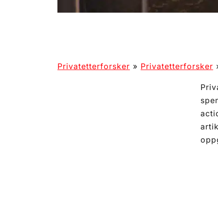
Privatetterforsker
»
Privatetterforsker
Priv
spen
acti
arti
oppg