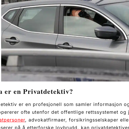
 er en Privatdetektiv?
etektiv er en profesjonell som samler informasjon og 
pererer ofte utenfor det offentlige rettssystemet og 
atpersoner
, advokatfirmaer, forsikringsselskaper eller
serer på å etterforske lovbrudd, kan privatdetektiver