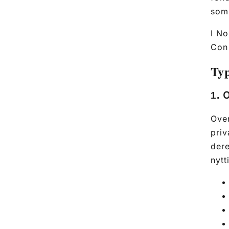
som 
I No
Con 
Typ
O
1.
Over
priv
dere
nytt