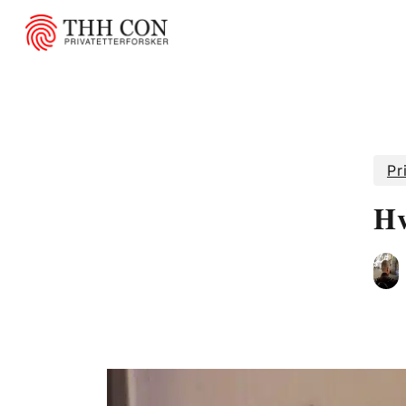
Pr
Hv