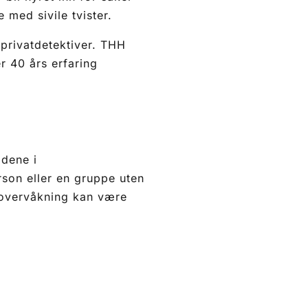
e med sivile tvister.
 privatdetektiver. THH
r 40 års erfaring
odene i
rson eller en gruppe uten
r overvåkning kan være