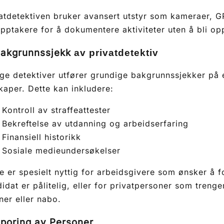
atdetektiven bruker avansert utstyr som kameraer, 
pptakere for å dokumentere aktiviteter uten å bli op
akgrunnssjekk
av privatdetektiv
e detektiver utfører grundige bakgrunnssjekker på e
kaper. Dette kan inkludere:
Kontroll av straffeattester
Bekreftelse av utdanning og arbeidserfaring
Finansiell historikk
Sosiale medieundersøkelser
e er spesielt nyttig for arbeidsgivere som ønsker å 
idat er pålitelig, eller for privatpersoner som treng
ner eller nabo.
poring av Personer