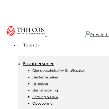
Skip
to
main
content
Tjenester
Menu
Privatpersoner
Gjenopptakelse Av Straffesaker
Henlagte Saker
Utroskap
Barnefordeling
Farskap & DNA
Oppsporing