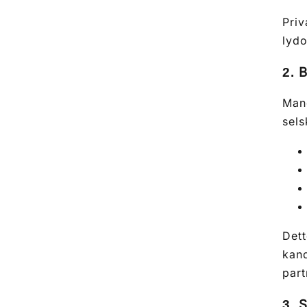
Priv
lydo
B
2.
Mang
sels
Dett
kand
part
S
3.