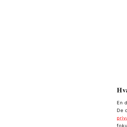
Hva
En d
De o
priv
foku