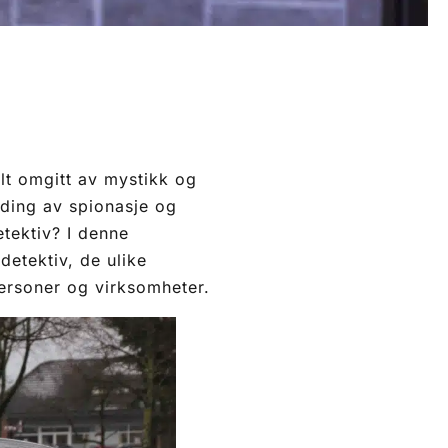
felt omgitt av mystikk og
nding av spionasje og
etektiv? I denne
detektiv, de ulike
ersoner og virksomheter.